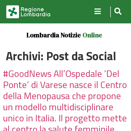
Lombardia Notizie
Online
Archivi:
Post da Social
#GoodNews All’Ospedale ‘Del
Ponte’ di Varese nasce il Centro
della Menopausa che propone
un modello multidisciplinare
unico in Italia. Il progetto mette
al centro la salute femminile