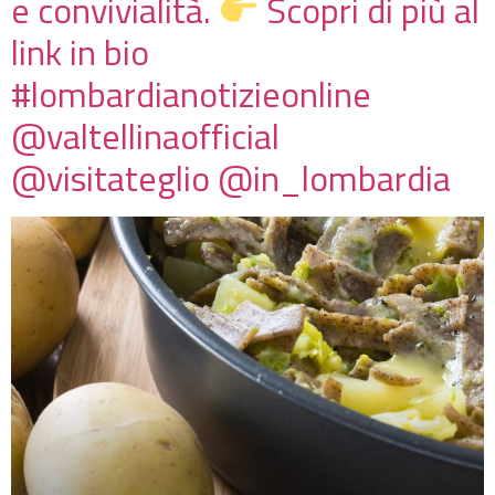
e convivialità.
Scopri di più al
link in bio
#lombardianotizieonline
@valtellinaofficial
@visitateglio @in_lombardia