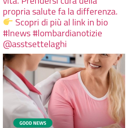
vita. Prendersi cura della
propria salute fa la differenza.
Scopri di più al link in bio
#lnews #lombardianotizie
@asstsettelaghi