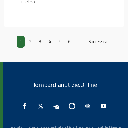
meteo
1
2
3
4
5
6
…
Successivo
lombardianotizie.Online
Testata giornalistica registrata - Direttore responsabile Davide