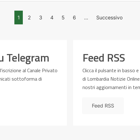
1
2
3
4
5
6
…
Successivo
su Telegram
Feed RSS
'iscrizione al Canale Privato
Clicca il pulsante in basso e
unicati sottoforma di
di Lombardia Notizie Online:
nostri aggiornamenti in te
Feed RSS