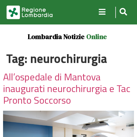
Lombardia Notizie
Online
Tag:
neurochirurgia
All’ospedale di Mantova
inaugurati neurochirurgia e Tac
Pronto Soccorso