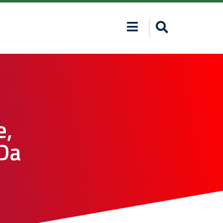
e,
 Da