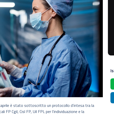
Is
 aprile è stato sottoscritto un protocollo d’intesa tra la
li FP Cgil, Cisl FP, Uil FPL per l’individuazione e la