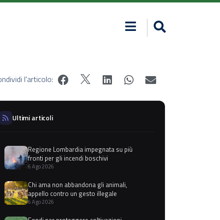
ndividi l'articolo:
Ultimi articoli
Regione Lombardia impegnata su più
fronti per gli incendi boschivi
6 Ago 2026
Chi ama non abbandona gli animali,
appello contro un gesto illegale
6 Ago 2026
Fondi per proteggere coltivazioni