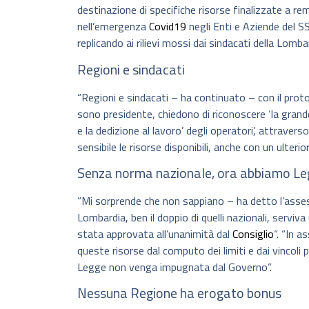
destinazione di specifiche risorse finalizzate a rem
nell’emergenza
Covid19
negli Enti e Aziende del SS
replicando ai rilievi mossi dai sindacati della Lomba
Regioni e sindacati
“Regioni e sindacati – ha continuato – con il proto
sono presidente, chiedono di riconoscere ‘la gran
e la dedizione al lavoro’ degli operatori’, attraver
sensibile le risorse disponibili, anche con un ulter
Senza norma nazionale, ora abbiamo Le
“Mi sorprende che non sappiano – ha detto l’assesso
Lombardia, ben il doppio di quelli nazionali, serviv
stata approvata all’unanimità dal
Consiglio
“. “In 
queste risorse dal computo dei limiti e dai vincoli 
Legge non venga impugnata dal Governo”.
Nessuna Regione ha erogato bonus