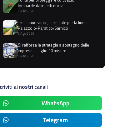
lombarde da insetti nocivi
6 Ago 2026
Treni panoramici, altre date per la linea
Palazzolo-Paratico/Sarnico
6 Ago 2026
Si rafforza la strategia a sostegno delle
imprese: a luglio 10 misure
6 Ago 2026
criviti ai nostri canali
WhatsApp
Telegram