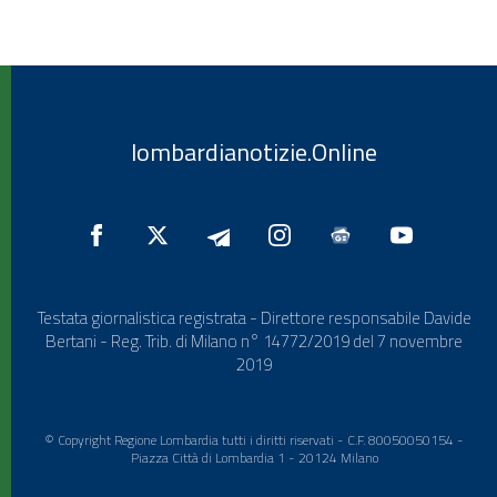
lombardianotizie.Online
Testata giornalistica registrata - Direttore responsabile Davide
Bertani - Reg. Trib. di Milano n° 14772/2019 del 7 novembre
2019
© Copyright Regione Lombardia tutti i diritti riservati - C.F. 80050050154 -
Piazza Città di Lombardia 1 - 20124 Milano