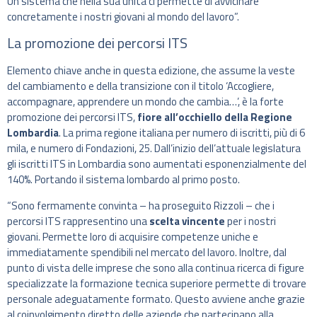
Un sistema che nella sua unità ci permette di avvicinare
concretamente i nostri giovani al mondo del lavoro”.
La promozione dei percorsi ITS
Elemento chiave anche in questa edizione, che assume la veste
del cambiamento e della transizione con il titolo ‘Accogliere,
accompagnare, apprendere un mondo che cambia…’, è la forte
promozione dei percorsi ITS,
fiore all’occhiello della Regione
Lombardia
. La prima regione italiana per numero di iscritti, più di 6
mila, e numero di Fondazioni, 25. Dall’inizio dell’attuale legislatura
gli iscritti ITS in Lombardia sono aumentati esponenzialmente del
140%. Portando il sistema lombardo al primo posto.
“Sono fermamente convinta – ha proseguito Rizzoli – che i
percorsi ITS rappresentino una
scelta vincente
per i nostri
giovani. Permette loro di acquisire competenze uniche e
immediatamente spendibili nel mercato del lavoro. Inoltre, dal
punto di vista delle imprese che sono alla continua ricerca di figure
specializzate la formazione tecnica superiore permette di trovare
personale adeguatamente formato. Questo avviene anche grazie
al coinvolgimento diretto delle aziende che partecipano alla