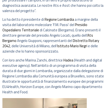
per processare i tamponi, in un vero e proprio laboratorio di
diagnostica avanzata. Le nostre Ats e Asst che hanno poi colto la
valenza del progetto”.
Lo ha detto il presidente di
Regione Lombardia
a margine della
visita del laboratorio molecolare ‘F.M. Passi’ del
Presidio
Ospedaliero Territoriale
di Calcinate (Bergamo). Erano presenti il
direttore generale del presidio Angelo Locati, quello dell’
Ats
Bergamo
Angelo Giupponi, rappresentanti del
Distretto Rotary
2042
, delle Università di Milano, dell’
Istituto Mario Negri
e delle
aziende che lo hanno sponsorizzato.
Con loro anche Marina Zanchi, direttrice
Hadea
(Health and digital
executive agency). Nell’ambito di un programma di visita della
durata di due giorni in Lombardia, organizzate dalla delegazione di
Regione Lombardia alla Comunità europea a Bruxelles, sono state
illustrate le opportunità di finanziamento europee dei programmi
EU4Health, Horizon Europe, con Angelo Marino capo dipartimento
Health and Food.