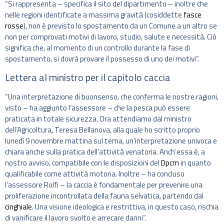
“Si rappresenta – specifica il sito del dipartimento – inoltre che
nelle regioni identificate a massima gravità (cosiddette
fasce
rosse
), non è previsto lo spostamento da un Comune a un altro se
non per comprovati motivi di lavoro, studio, salute e necessità. Ciò
significa che, al momento di un controllo durante la fase di
spostamento, si dovrà provare il possesso di uno dei motivi”.
Lettera al ministro per il capitolo caccia
“Una interpretazione di buonsenso, che conferma le nostre ragioni,
visto – ha aggiunto l’assessore – che la pesca può essere
praticata in totale sicurezza. Ora attendiamo dal ministro
dell’Agricoltura, Teresa Bellanova, alla quale ho scritto proprio
lunedì 9 novembre mattina sul tema, un’interpretazione univoca e
chiara anche sulla pratica dell’attività venatoria. Anch’essa è, a
nostro avviso, compatibile con le disposizioni del
Dpcm
in quanto
qualificabile come attività motoria. Inoltre – ha concluso
l’assessore Rolfi – la caccia è fondamentale per prevenire una
proliferazione incontrollata della fauna selvatica, partendo dal
cinghiale
. Una visione ideologica e restrittiva, in questo caso, rischia
di vanificare il lavoro svolto e arrecare danni”.