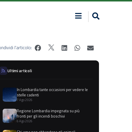
ndividi l'articolo:
Ultimi articoli
In Lombardia tante occasioni per vedere le
stelle cadenti
7 Ago 2026
Regione Lombardia impegnata su più
fronti per gli incendi boschivi
6 Ago 2026
Chi ama non abbandona gli animali,