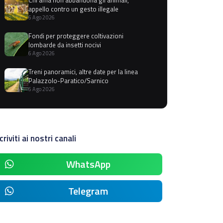
appello contro un gesto illegale
6 Ago 2026
Fondi per proteggere coltivazioni
lombarde da insetti nocivi
6 Ago 2026
Treni panoramici, altre date per la linea
Palazzolo-Paratico/Sarnico
6 Ago 2026
criviti ai nostri canali
WhatsApp
Telegram