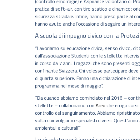
(controllo emorragie) e Aspirante volontario di Prote
pratica di soft-air, con tiro statico e dinamico; ori
sicurezza stradale. Infine, hanno preso parte al c
hanno avuto anche l’occasione di seguire un inter
A scuola di impegno civico con la Protez
“Lavoriamo su educazione civica, senso civico, ci
dall’associazione Studenti con le stellette intervi
in corso da 7 anni. I ragazzi che sono presenti ogg
confinante Svizzera. Chi volesse partecipare deve 
di quarta superiore. Fanno una dichiarazione di int
programma nel mese di maggio”.
“Da quando abbiamo cominciato nel 2016 – continu
stellette – collaboriamo con
Areu
che eroga corsi p
controllo del sanguinamento. Abbiamo ripristinato an
volta coinvolgiamo specialisti diversi. Quest’anno 
ambientali e culturali’”
Le ricadute positive sui ragazzi si vedon