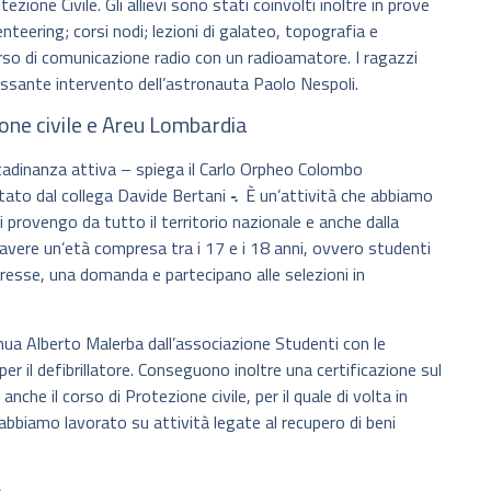
zione Civile. Gli allievi sono stati coinvolti inoltre in prove
enteering; corsi nodi; lezioni di galateo, topografia e
orso di comunicazione radio con un radioamatore. I ragazzi
essante intervento dell’astronauta Paolo Nespoli.
ione civile e Areu Lombardia
ttadinanza attiva – spiega il Carlo Orpheo Colombo
stato dal collega Davide Bertani
-.
È un’attività che abbiamo
i provengo da tutto il territorio nazionale e anche dalla
avere un’età compresa tra i 17 e i 18 anni, ovvero studenti
eresse, una domanda e partecipano alle selezioni in
a Alberto Malerba dall’associazione Studenti con le
er il defibrillatore. Conseguono inoltre una certificazione sul
che il corso di Protezione civile, per il quale di volta in
abbiamo lavorato su attività legate al recupero di beni
o