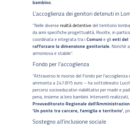
bambino
.
L’accoglienza dei genitori detenuti in Lo
“Nelle diverse
realtà detentive
del territorio lomb
da anni specifiche progettualità. Rivolte, in partic
coordinata e integrata tra i
Comuni
e gli
enti del
rafforzare la dimensione genitoriale
. Nonchè a 
armoniosa e stabile”.
Fondo per l’accoglienza
“Attraverso le risorse del Fondo per l’accoglienza d
ammonta a 247.815 euro – ha sottolineato Lucchini
percorsi socioeducativi-riabilitativi per madri e pa
pena, insieme ai loro bambini. Interventi realizzat
Provveditorato Regionale dell’Amministrazion
‘Un ponte tra carcere, famiglia e territorio’
, p
Sostegno all’inclusione sociale