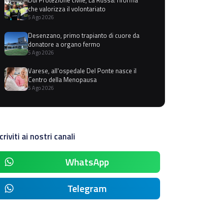
che valorizza il volontariato
5 Ago 2026
Desenzano, primo trapianto di cuore da
donatore a organo fermo
5 Ago 2026
Varese, all'ospedale Del Ponte nasce il
Centro della Menopausa
5 Ago 2026
criviti ai nostri canali
WhatsApp
Telegram