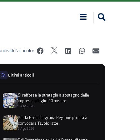
ndividi l'articolo:
Ultimi articoli
Si rafforza la strategia a sostegno delle
imprese: a luglio 10 misure
6 Ago 2026
Per la Bresciangrana Regione pronta a
convocare Tavolo latte
5 Ago 2026
Ddl Protezione civile, La Russa: riforma