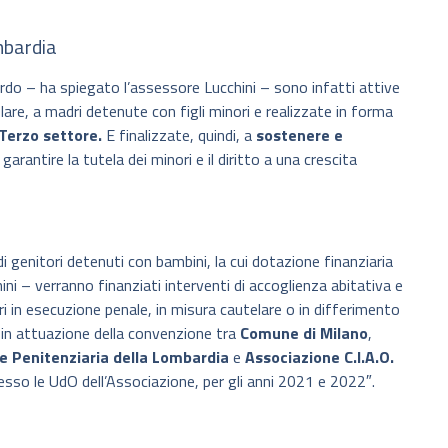
mbardia
ardo – ha spiegato l’assessore Lucchini – sono infatti attive
olare, a madri detenute con figli minori e realizzate in forma
 Terzo settore.
E finalizzate, quindi, a
sostenere e
garantire la tutela dei minori e il diritto a una crescita
i genitori detenuti con bambini, la cui dotazione finanziaria
 – verranno finanziati interventi di accoglienza abitativa e
dri in esecuzione penale, in misura cautelare o in differimento
i, in attuazione della convenzione tra
Comune di Milano
,
e Penitenziaria della Lombardia
e
Associazione C.I.A.O.
resso le UdO dell’Associazione, per gli anni 2021 e 2022″.