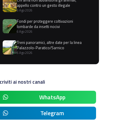
appello contro un gesto illegale
6 Ago 2026
Fondi per proteggere coltivazioni
lombarde da insetti nocivi
6 Ago 2026
Treni panoramici, altre date per la linea
Palazzolo-Paratico/Sarnico
6 Ago 2026
criviti ai nostri canali
WhatsApp
Telegram