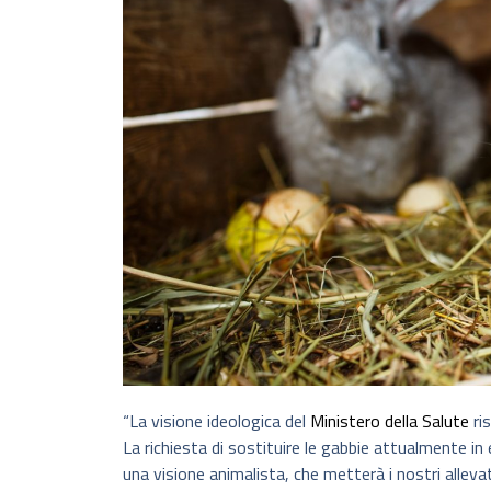
“La visione ideologica del
Ministero della Salute
ri
La richiesta di sostituire le gabbie attualmente i
una visione animalista, che metterà i nostri allevat