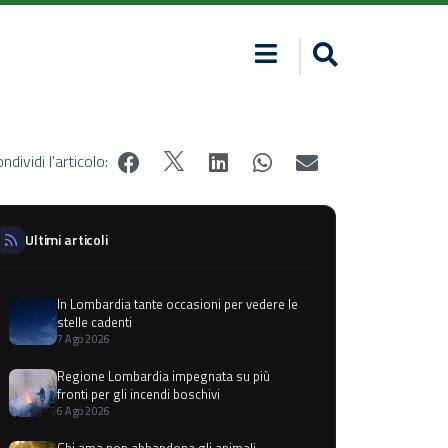
ndividi l'articolo:
Ultimi articoli
In Lombardia tante occasioni per vedere le
stelle cadenti
7 Ago 2026
Regione Lombardia impegnata su più
fronti per gli incendi boschivi
6 Ago 2026
Chi ama non abbandona gli animali,