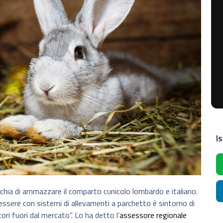
Is
schia di ammazzare il comparto cunicolo lombardo e italiano.
n essere con sistemi di allevamenti a parchetto è sintomo di
ori fuori dal mercato”. Lo ha detto l’
assessore regionale