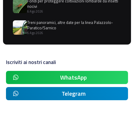
Fondi per proteggere coltivazioni lombarde da insetti
nocivi
6 Ago 2026
Treni panoramici, altre date per la linea Palazzolo-
Paratico/Sarnico
6 Ago 2026
Iscriviti ai nostri canali
WhatsApp
Telegram