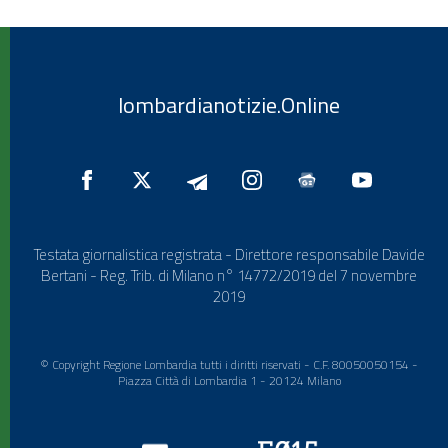
lombardianotizie.Online
Testata giornalistica registrata - Direttore responsabile Davide
Bertani - Reg. Trib. di Milano n° 14772/2019 del 7 novembre
2019
© Copyright Regione Lombardia tutti i diritti riservati - C.F. 80050050154 -
Piazza Città di Lombardia 1 - 20124 Milano