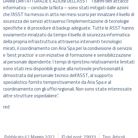
DANNI LIMITATI GRAZIE E AZIONI DELL’ASST “I danni dell’attacco
informatico – conclude la Nota – sono stati mitigati dalle azioni
che l’ASST ha messo in atto nei mesi scorsi per innalzare il livello di
sicurezza dei servizi attraverso l’implementazione di tecnologie
specifiche e di procedure di backup adeguate. Tutte le ASST hanno
ovviamente innalzato da tempo il livello di sicurezza informatica
della propria infrastruttura attraverso interventi tecnologici
mirati, il coordinamento con Aria Spa per la condivisione di servizio
e ‘best practice’ e con iniziative di formazione e sensibilizzazione
al personale dipendente. I tempi di ripristino relativamente limitati
sono stati resi disponibili grazie alla notevole professionalità
dimostrata dal personale tecnico dell’ASST, al supporto
specialistico fornito tempestivamente da Aria Spa e al
coordinamento con gli uffici regionali. Non sono state interessate
altre strutture ospedaliere”.
red
Pubblicato il
2 Maggio 2022
ID del post: 79933
Tipo: Articoli