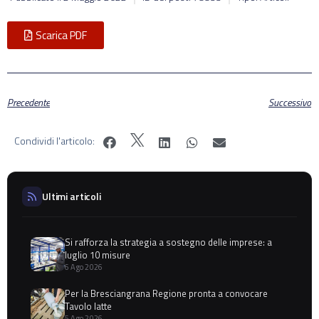
Scarica PDF
Precedente
Successivo
Condividi l'articolo:
Ultimi articoli
Si rafforza la strategia a sostegno delle imprese: a
luglio 10 misure
6 Ago 2026
Per la Bresciangrana Regione pronta a convocare
Tavolo latte
5 Ago 2026