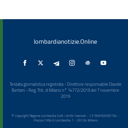
lombardianotizie.Online
Testata giornalistica registrata - Direttore responsabile Davide
Bertani - Reg. Trib. di Milano n° 14772/2019 del 7 novembre
2019
© Copyright Regione Lombardia tutti i diritti riservati - C.F. 80050050154 -
Piazza Città di Lombardia 1 - 20124 Milano