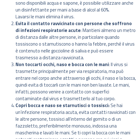
sono disponibili acqua e sapone, è possibile utilizzare anche
un disinfettante per mani a base di alcol al 60%.
Lavarsi le mani elimina il virus.
Evita il contatto ravvicinato con persone che soffrono
di infezioni respiratorie acute
: Mantieni almeno un metro
di distanza dalle altre persone, in particolare quando
tossiscono o starnutiscono o hanno la febbre, perché il virus
è contenuto nelle goccioline di saliva e può essere
trasmesso a distanza ravvicinata.
Non toccarti occhi, naso e bocca con le mani
: Il virus si
trasmette principalmente per via respiratoria, ma può
entrare nel corpo anche attraverso gli occhi, il naso e la bocca,
quindi evita di toccarli con le mani non ben lavate. Le mani,
infatti, possono venire a contatto con superfici
contaminate dal virus e trasmetterlo al tuo corpo.
Copri bocca e naso se starnutisci o tossisci:
Se hai
un’infezione respiratoria acuta, evita contatti ravvicinati con
le altre persone, tossisci all’interno del gomito o di un
fazzoletto, preferibilmente monouso, indossa una
mascherina e lavati le mani. Se ti copri la bocca con le mani