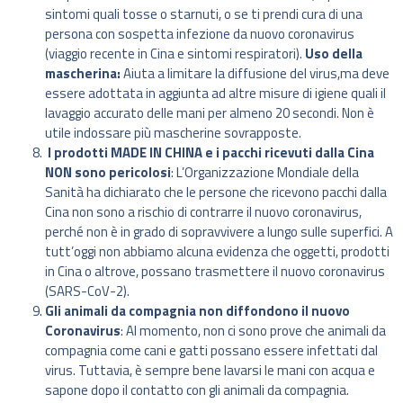
sintomi quali tosse o starnuti, o se ti prendi cura di una
persona con sospetta infezione da nuovo coronavirus
(viaggio recente in Cina e sintomi respiratori).
Uso della
mascherina:
Aiuta a limitare la diffusione del virus,ma deve
essere adottata in aggiunta ad altre misure di igiene quali il
lavaggio accurato delle mani per almeno 20 secondi. Non è
utile indossare più mascherine sovrapposte.
I prodotti MADE IN CHINA e i pacchi ricevuti dalla Cina
NON sono pericolosi
: L’Organizzazione Mondiale della
Sanità ha dichiarato che le persone che ricevono pacchi dalla
Cina non sono a rischio di contrarre il nuovo coronavirus,
perché non è in grado di sopravvivere a lungo sulle superfici. A
tutt’oggi non abbiamo alcuna evidenza che oggetti, prodotti
in Cina o altrove, possano trasmettere il nuovo coronavirus
(SARS-CoV-2).
Gli animali da compagnia non diffondono il nuovo
Coronavirus
: Al momento, non ci sono prove che animali da
compagnia come cani e gatti possano essere infettati dal
virus. Tuttavia, è sempre bene lavarsi le mani con acqua e
sapone dopo il contatto con gli animali da compagnia.