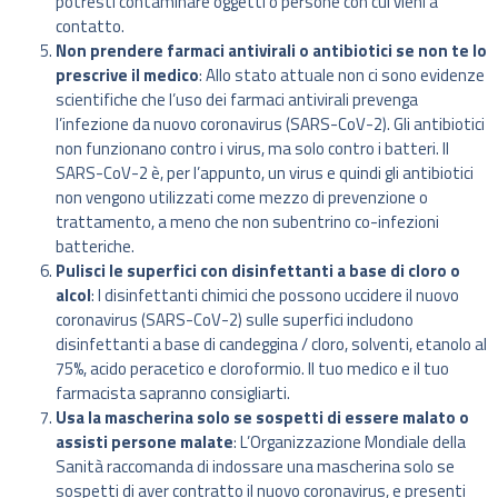
potresti contaminare oggetti o persone con cui vieni a
contatto.
Non prendere farmaci antivirali o antibiotici se non te lo
prescrive il medico
: Allo stato attuale non ci sono evidenze
scientifiche che l’uso dei farmaci antivirali prevenga
l’infezione da nuovo coronavirus (SARS-CoV-2). Gli antibiotici
non funzionano contro i virus, ma solo contro i batteri. Il
SARS-CoV-2 è, per l’appunto, un virus e quindi gli antibiotici
non vengono utilizzati come mezzo di prevenzione o
trattamento, a meno che non subentrino co-infezioni
batteriche.
Pulisci le superfici con disinfettanti a base di cloro o
alcol
: I disinfettanti chimici che possono uccidere il nuovo
coronavirus (SARS-CoV-2) sulle superfici includono
disinfettanti a base di candeggina / cloro, solventi, etanolo al
75%, acido peracetico e cloroformio. Il tuo medico e il tuo
farmacista sapranno consigliarti.
Usa la mascherina solo se sospetti di essere malato o
assisti persone malate
: L’Organizzazione Mondiale della
Sanità raccomanda di indossare una mascherina solo se
sospetti di aver contratto il nuovo coronavirus, e presenti