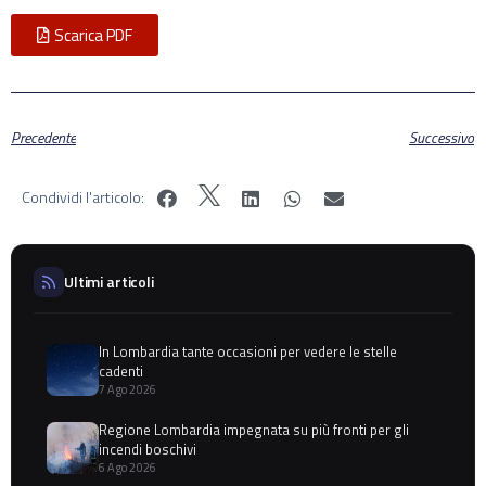
Scarica PDF
Precedente
Successivo
Condividi l'articolo:
Ultimi articoli
In Lombardia tante occasioni per vedere le stelle
cadenti
7 Ago 2026
Regione Lombardia impegnata su più fronti per gli
incendi boschivi
6 Ago 2026