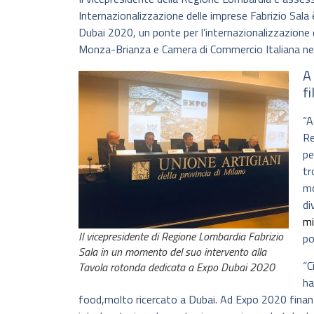
Internazionalizzazione delle imprese Fabrizio Sal
Dubai 2020, un ponte per l’internazionalizzazione d
Monza-Brianza e Camera di Commercio Italiana negl
A
fi
“A
Re
pe
tr
mo
di
mi
Il vicepresidente di Regione Lombardia Fabrizio
po
Sala in un momento del suo intervento alla
“C
Tavola rotonda dedicata a Expo Dubai 2020
ha
food,molto ricercato a Dubai. Ad Expo 2020 fina