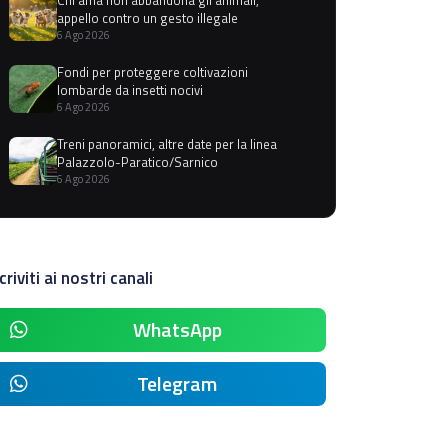
appello contro un gesto illegale
6 Ago 2026
Fondi per proteggere coltivazioni
lombarde da insetti nocivi
6 Ago 2026
Treni panoramici, altre date per la linea
Palazzolo-Paratico/Sarnico
6 Ago 2026
criviti ai nostri canali
WhatsApp
Telegram