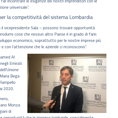
 far incontrare le esigenze dei nostri imprenditori con le
ione universale”.
per la competitività del sistema Lombardia
o il vicepresidente Sala – possono trovare opportunità
 produrre cose che nessun altro Paese è in grado di fare:
viluppo economico, soprattutto per le nostre imprese più
 con l’attenzione che le aziende ci riconoscono”.
ohamed Al
negli Emirati
dell’Unione
 Maria Bega
 Rampello
ai 2020.
nero,
ilano Monza
iani di
e opportunità che le imprese lombarde, specialmente