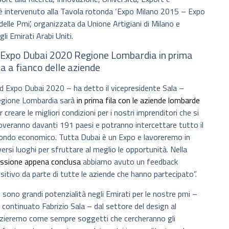
a è intervenuto alla Tavola rotonda ‘Expo Milano 2015 – Expo
elle Pmi’, organizzata da Unione Artigiani di Milano e
i Emirati Arabi Uniti.
 Expo Dubai 2020 Regione Lombardia in prima
la a fianco delle aziende
d Expo Dubai 2020 – ha detto il vicepresidente Sala –
gione Lombardia sarà
in prima fila con le aziende lombarde
r creare le migliori condizioni per i nostri imprenditori che si
overanno davanti 191 paesi e potranno intercettare tutto il
ndo economico. Tutta Dubai è un Expo e lavoreremo in
versi luoghi per sfruttare al meglio le opportunità. Nella
ssione appena conclusa
abbiamo avuto un feedback
sitivo da parte di tutte le aziende che hanno partecipato”.
i sono grandi potenzialità negli Emirati per le nostre pmi –
 continuato Fabrizio Sala – dal settore del design al
nzieremo come sempre soggetti che cercheranno gli