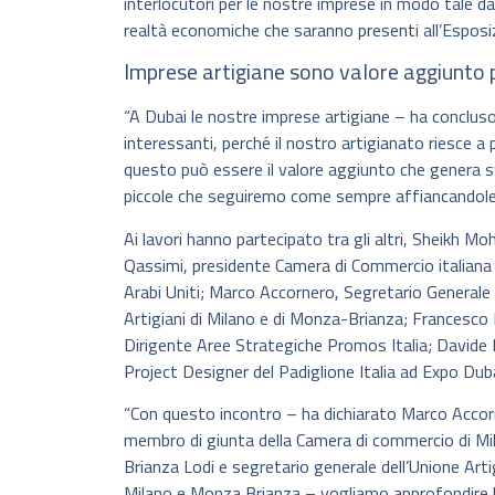
interlocutori per le nostre imprese in modo tale da
realtà economiche che saranno presenti all’Esposiz
Imprese artigiane sono valore aggiunto 
“A Dubai le nostre imprese artigiane – ha conclus
interessanti, perché il nostro artigianato riesce a
questo può essere il valore aggiunto che genera s
piccole che seguiremo come sempre affiancandole e
Ai lavori hanno partecipato tra gli altri, Sheikh M
Qassimi, presidente Camera di Commercio italiana 
Arabi Uniti; Marco Accornero, Segretario Generale 
Artigiani di Milano e di Monza-Brianza; Francesco
Dirigente Aree Strategiche Promos Italia; Davide
Project Designer del Padiglione Italia ad Expo Dub
“Con questo incontro – ha dichiarato Marco Accor
membro di giunta della Camera di commercio di M
Brianza Lodi e segretario generale dell’Unione Artig
Milano e Monza Brianza – vogliamo approfondire l