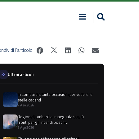
ndividi l'articolo:
Ultimi articoli
In Lombardia tante occasioni per vedere le
stelle cadenti
7 Ago 2026
Regione Lombardia impegnata su più
fronti per gli incendi boschivi
6 Ago 2026
Chi ama non abbandona gli animali,