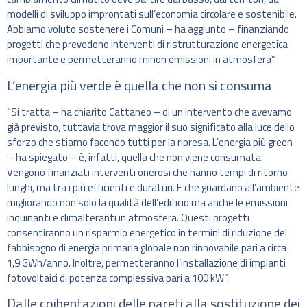
modelli di sviluppo improntati sull’economia circolare e sostenibile.
Abbiamo voluto sostenere i Comuni – ha aggiunto – finanziando
progetti che prevedono interventi di ristrutturazione energetica
importante e permetteranno minori emissioni in atmosfera”.
L’energia più verde è quella che non si consuma
“Si tratta – ha chiarito Cattaneo – di un intervento che avevamo
già previsto, tuttavia trova maggior il suo significato alla luce dello
sforzo che stiamo facendo tutti per la ripresa. L’energia più green
– ha spiegato – è, infatti, quella che non viene consumata.
Vengono finanziati interventi onerosi che hanno tempi di ritorno
lunghi, ma tra i più efficienti e duraturi. E che guardano all’ambiente
migliorando non solo la qualità dell’edificio ma anche le emissioni
inquinanti e climalteranti in atmosfera. Questi progetti
consentiranno un risparmio energetico in termini di riduzione del
fabbisogno di energia primaria globale non rinnovabile pari a circa
1,9 GWh/anno. Inoltre, permetteranno l’installazione di impianti
fotovoltaici di potenza complessiva pari a 100 kW”.
Dalle coibentazioni delle pareti alla sostituzione dei