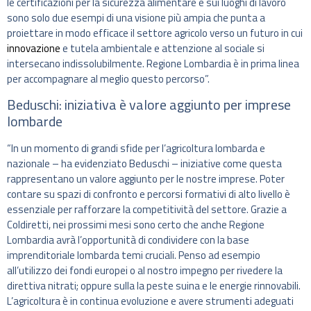
le certificazioni per la sicurezza alimentare e sui luoghi di lavoro
sono solo due esempi di una visione più ampia che punta a
proiettare in modo efficace il settore agricolo verso un futuro in cui
innovazione
e tutela ambientale e attenzione al sociale si
intersecano indissolubilmente. Regione Lombardia è in prima linea
per accompagnare al meglio questo percorso”.
Beduschi: iniziativa è valore aggiunto per imprese
lombarde
“In un momento di grandi sfide per l’agricoltura lombarda e
nazionale – ha evidenziato Beduschi – iniziative come questa
rappresentano un valore aggiunto per le nostre imprese. Poter
contare su spazi di confronto e percorsi formativi di alto livello è
essenziale per rafforzare la competitività del settore. Grazie a
Coldiretti, nei prossimi mesi sono certo che anche Regione
Lombardia avrà l’opportunità di condividere con la base
imprenditoriale lombarda temi cruciali. Penso ad esempio
all’utilizzo dei fondi europei o al nostro impegno per rivedere la
direttiva nitrati; oppure sulla la peste suina e le energie rinnovabili.
L’agricoltura è in continua evoluzione e avere strumenti adeguati