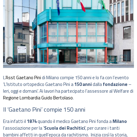
L’
Asst Gaetano Pini
di Milano compie 150 anni e lo fa con l’evento
‘L’Istituto ortopedico Gaetano Pini a
150 anni
dalla
fondazione
–
Ieri, oggi e domani’. Ai lavori ha partecipato l’assessore al Welfare di
Regione Lombardia
Guido Bertolaso
.
Il ‘Gaetano Pini’ compie 150 anni
Era infatti il
1874
quando il medico Gaetano Pini fonda a
Milano
l’associazione per la ‘
Scuola dei Rachitici
‘, per curare i tanti
bambini affetti in quell’epoca da rachitismo. Inizia così la storia,