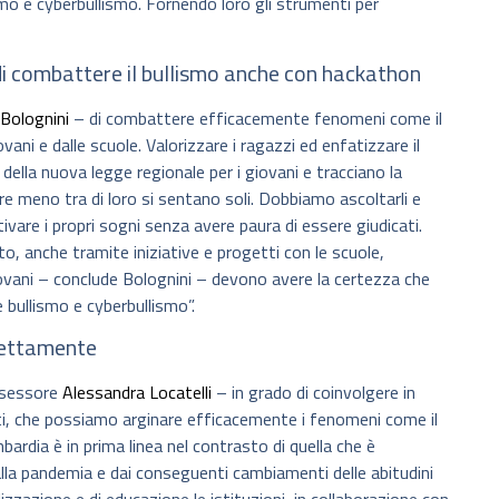
ismo e cyberbullismo. Fornendo loro gli strumenti per
di combattere il bullismo anche con hackathon
Bolognini
– di combattere efficacemente fenomeni come il
vani e dalle scuole. Valorizzare i ragazzi ed enfatizzare il
ella nuova legge regionale per i giovani e tracciano la
 meno tra di loro si sentano soli. Dobbiamo ascoltarli e
vare i propri sogni senza avere paura di essere giudicati.
o, anche tramite iniziative e progetti con le scuole,
iovani – conclude Bolognini – devono avere la certezza che
 bullismo e cyberbullismo”.
irettamente
assessore
Alessandra Locatelli
– in grado di coinvolgere in
unti, che possiamo arginare efficacemente i fenomeni come il
ardia è in prima linea nel contrasto di quella che è
lla pandemia e dai conseguenti cambiamenti delle abitudini