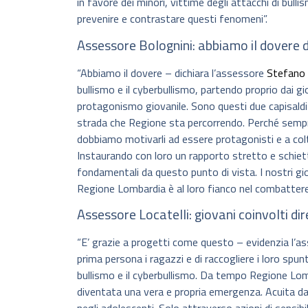
in favore dei minori, vittime degli attacchi di bull
prevenire e contrastare questi fenomeni”.
Assessore Bolognini: abbiamo il dovere 
“Abbiamo il dovere – dichiara l’assessore
Stefano 
bullismo e il cyberbullismo, partendo proprio dai gio
protagonismo giovanile. Sono questi due capisaldi d
strada che Regione sta percorrendo. Perché sempre
dobbiamo motivarli ad essere protagonisti e a colti
Instaurando con loro un rapporto stretto e schiett
fondamentali da questo punto di vista. I nostri g
Regione Lombardia è al loro fianco nel combattere
Assessore Locatelli: giovani coinvolti d
“E’ grazie a progetti come questo – evidenzia l’
prima persona i ragazzi e di raccogliere i loro sp
bullismo e il cyberbullismo. Da tempo Regione Lomb
diventata una vera e propria emergenza. Acuita da