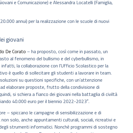
iovani e Comunicazione) e Alessandra Locatelli (Famiglia,
20.000 annui) per la realizzazione con le scuole di nuovi
ei giovani
rdo De Corato
– ha proposto, così come in passato, un
trasto al fenomeno del bullismo e del cyberbullismo, in
nfatti, la collaborazione con l’Ufficio Scolastico per la
ivo è quello di sollecitare gli studenti a lavorare in team.
 soluzioni su questioni specifiche, con un’attenzione
e ad elaborare proposte, frutto della condivisione di
ndi, si schiera a fianco dei giovani nella battaglia di civiltà
ziando 40.000 euro per il biennio 2022-2023″.
sore – spiccano le campagne di sensibilizzazione e di
 non solo, anche appuntamenti culturali, sociali, ricreativi e
e degli strumenti informatici. Nonché programmi di sostegno