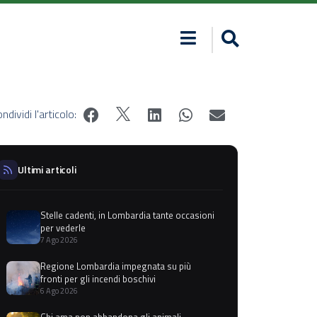
ndividi l'articolo:
Ultimi articoli
Stelle cadenti, in Lombardia tante occasioni
per vederle
7 Ago 2026
Regione Lombardia impegnata su più
fronti per gli incendi boschivi
6 Ago 2026
Chi ama non abbandona gli animali,