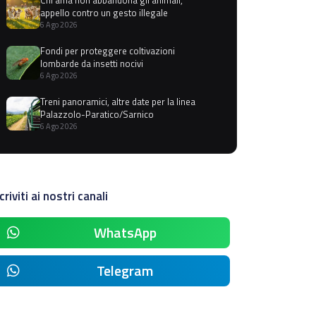
appello contro un gesto illegale
6 Ago 2026
Fondi per proteggere coltivazioni
lombarde da insetti nocivi
6 Ago 2026
Treni panoramici, altre date per la linea
Palazzolo-Paratico/Sarnico
6 Ago 2026
criviti ai nostri canali
WhatsApp
Telegram