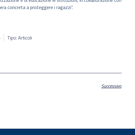
lizzazione e di educazione le istituzioni, in collaborazione con
iera concreta a proteggere i ragazzi”.
4
Tipo: Articoli
Successivo