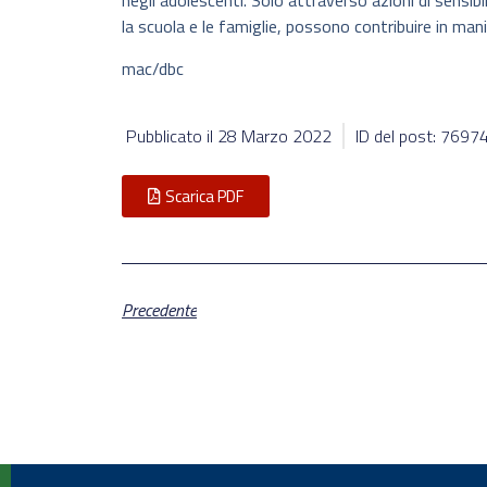
negli adolescenti. Solo attraverso azioni di sensibi
la scuola e le famiglie, possono contribuire in man
mac/dbc
Pubblicato il
28 Marzo 2022
ID del post: 7697
Scarica PDF
Precedente