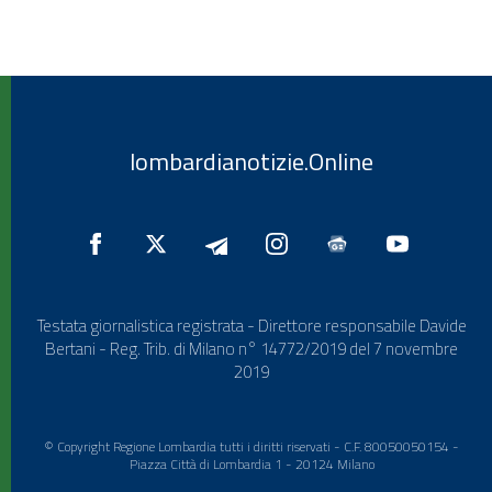
lombardianotizie.Online
Testata giornalistica registrata - Direttore responsabile Davide
Bertani - Reg. Trib. di Milano n° 14772/2019 del 7 novembre
2019
© Copyright Regione Lombardia tutti i diritti riservati - C.F. 80050050154 -
Piazza Città di Lombardia 1 - 20124 Milano