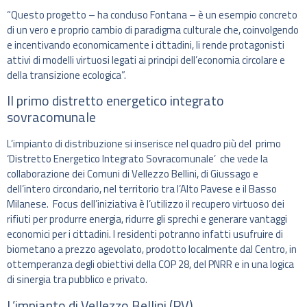
“Questo progetto – ha concluso Fontana – è un esempio concreto
di un vero e proprio cambio di paradigma culturale che, coinvolgendo
e incentivando economicamente i cittadini, li rende protagonisti
attivi di modelli virtuosi legati ai principi dell’economia circolare e
della transizione ecologica”.
Il primo distretto energetico integrato
sovracomunale
L’impianto di distribuzione si inserisce nel quadro più del primo
‘Distretto Energetico Integrato Sovracomunale’ che vede la
collaborazione dei Comuni di Vellezzo Bellini, di Giussago e
dell’intero circondario, nel territorio tra l’Alto Pavese e il Basso
Milanese. Focus dell’iniziativa è l’utilizzo il recupero virtuoso dei
rifiuti per produrre energia, ridurre gli sprechi e generare vantaggi
economici per i cittadini. I residenti potranno infatti usufruire di
biometano a prezzo agevolato, prodotto localmente dal Centro, in
ottemperanza degli obiettivi della COP 28, del PNRR e in una logica
di sinergia tra pubblico e privato.
L’impianto di Vellezzo Bellini (PV)