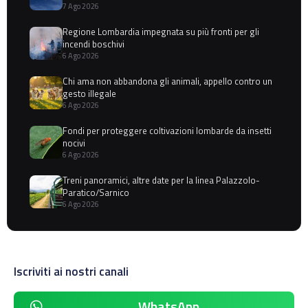
7 Ago 2026
Regione Lombardia impegnata su più fronti per gli
incendi boschivi
6 Ago 2026
Chi ama non abbandona gli animali, appello contro un
gesto illegale
6 Ago 2026
Fondi per proteggere coltivazioni lombarde da insetti
nocivi
6 Ago 2026
Treni panoramici, altre date per la linea Palazzolo-
Paratico/Sarnico
6 Ago 2026
Iscriviti ai nostri canali
WhatsApp