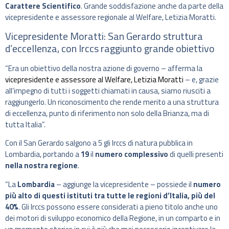
Carattere Scientifico
. Grande soddisfazione anche da parte della
vicepresidente e assessore regionale al Welfare, Letizia Moratti.
Vicepresidente Moratti: San Gerardo struttura
d’eccellenza, con Irccs raggiunto grande obiettivo
“Era un obiettivo della nostra azione di governo – afferma la
vicepresidente e assessore al Welfare, Letizia Moratti
– e, grazie
all’impegno di tutti i soggetti chiamati in causa, siamo riusciti a
raggiungerlo. Un riconoscimento che rende merito a una struttura
di eccellenza, punto di riferimento non solo della Brianza, ma di
tutta Italia”.
Con il San Gerardo salgono a 5 gli Irccs di natura pubblica in
Lombardia, portando a
19
il
numero complessivo
di quelli presenti
nella nostra regione
.
“La
Lombardia
– aggiunge la vicepresidente – possiede il
numero
più alto di questi istituti tra tutte le regioni d’Italia, più del
40%
. Gli Irccs possono essere considerati a pieno titolo anche uno
dei motori di sviluppo economico della Regione, in un comparto e in