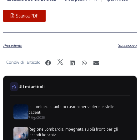
Scarica PDF
Precedente
Successivo
Condividi l'articolo:
Ultimi articoli
In Lombardia tante occasioni per vedere le stelle
cadenti
7 Ago 2026
Regione Lombardia impegnata su più fronti per gli
incendi boschivi