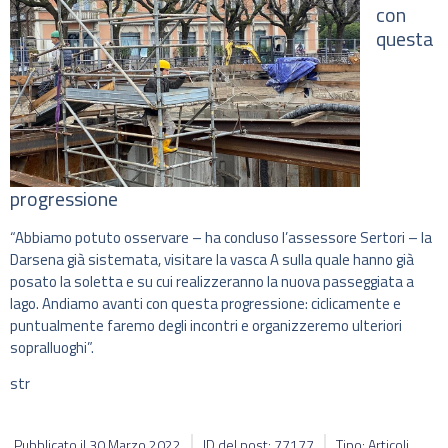
con
questa
progressione
“Abbiamo potuto osservare – ha concluso l’assessore Sertori – la
Darsena già sistemata, visitare la vasca A sulla quale hanno già
posato la soletta e su cui realizzeranno la nuova passeggiata a
lago. Andiamo avanti con questa progressione: ciclicamente e
puntualmente faremo degli incontri e organizzeremo ulteriori
sopralluoghi”.
str
Pubblicato il
30 Marzo 2022
ID del post: 77177
Tipo: Articoli