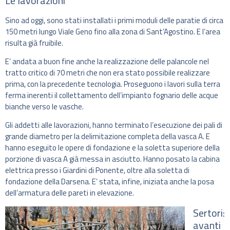
Le lavorazioni
Sino ad oggi, sono stati installati i primi moduli delle paratie di circa
150 metri lungo Viale Geno fino alla zona di Sant’Agostino. E l’area
risulta già fruibile.
E’ andata a buon fine anche la realizzazione delle palancole nel
tratto critico di 70 metri che non era stato possibile realizzare
prima, con la precedente tecnologia. Proseguono i lavori sulla terra
ferma inerenti il collettamento dell’impianto fognario delle acque
bianche verso le vasche.
Gli addetti alle lavorazioni, hanno terminato l’esecuzione dei pali di
grande diametro per la delimitazione completa della vasca A. E
hanno eseguito le opere di fondazione e la soletta superiore della
porzione di vasca A già messa in asciutto. Hanno posato la cabina
elettrica presso i Giardini di Ponente, oltre alla soletta di
fondazione della Darsena. E’ stata, infine, iniziata anche la posa
dell’armatura delle pareti in elevazione.
Sertori:
avanti