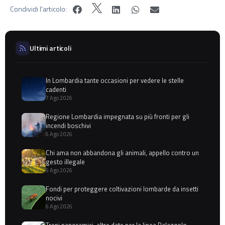
Condividi l'articolo:
Ultimi articoli
In Lombardia tante occasioni per vedere le stelle
cadenti
7 Ago 2026
Regione Lombardia impegnata su più fronti per gli
incendi boschivi
6 Ago 2026
Chi ama non abbandona gli animali, appello contro un
gesto illegale
6 Ago 2026
Fondi per proteggere coltivazioni lombarde da insetti
nocivi
6 Ago 2026
Treni panoramici, altre date per la linea Palazzolo-