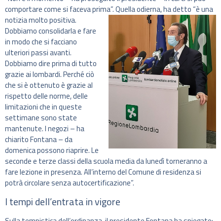
comportare come si faceva prima”.
Quella odierna, ha detto “è una
notizia molto positiva.
Dobbiamo consolidarla e fare
in modo che si facciano
ulteriori passi avanti.
Dobbiamo dire prima di tutto
grazie ai lombardi. Perché ciò
che si è ottenuto è grazie al
rispetto delle norme, delle
limitazioni che in queste
settimane sono state
mantenute. I negozi – ha
chiarito Fontana – da
domenica possono riaprire. Le
seconde e terze classi della scuola media da lunedì torneranno a
fare lezione in presenza. All’interno del Comune di residenza si
potrà circolare senza autocertificazione”.
I tempi dell’entrata in vigore
Sulla tempistica dell’ordinanza, il presidente Fontana ha spiegato: