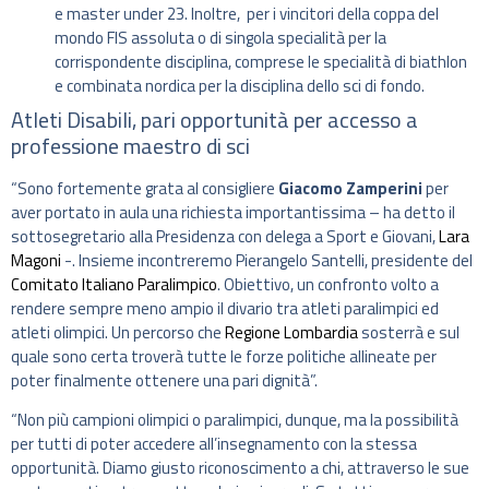
e master under 23. Inoltre, per i vincitori della coppa del
mondo FIS assoluta o di singola specialità per la
corrispondente disciplina, comprese le specialità di biathlon
e combinata nordica per la disciplina dello sci di fondo.
Atleti Disabili, pari opportunità per accesso a
professione maestro di sci
“Sono fortemente grata al consigliere
Giacomo Zamperini
per
aver portato in aula una richiesta importantissima – ha detto il
sottosegretario alla Presidenza con delega a Sport e Giovani,
Lara
Magoni
-. Insieme incontreremo Pierangelo Santelli, presidente del
Comitato Italiano Paralimpico
. Obiettivo, un confronto volto a
rendere sempre meno ampio il divario tra atleti paralimpici ed
atleti olimpici. Un percorso che
Regione Lombardia
sosterrà e sul
quale sono certa troverà tutte le forze politiche allineate per
poter finalmente ottenere una pari dignità”.
“Non più campioni olimpici o paralimpici, dunque, ma la possibilità
per tutti di poter accedere all’insegnamento con la stessa
opportunità. Diamo giusto riconoscimento a chi, attraverso le sue