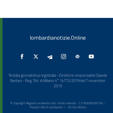
lombardianotizie.Online
Testata giornalistica registrata - Direttore responsabile Davide
Bertani - Reg. Trib. di Milano n° 14772/2019 del 7 novembre
2019
© Copyright Regione Lombardia tutti i diritti riservati - C.F. 80050050154 -
Piazza Città di Lombardia 1 - 20124 Milano