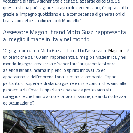
vocazione al fare, visionarietà e tenacia, azzardo calcolato. Se
questa storia può tagliare il traguardo dei cent’anni, è soprattutto
grazie all’impegno quotidiano e alla competenza di generazioni di
lavoratori dello stabilimento di Mandello”.
Assessore Magoni: brand Moto Guzzi rappresenta
al meglio il made in Italy nel mondo
“Orgoglio lombardo, Moto Guzzi – ha detto l’assessore
Magoni
– è
un brand che da 100 anni rappresenta al meglio il Made in Italy nel
mondo. Ingegno, creatività e ‘saper fare’ artigiano: la storica
azienda lariana incarna in pieno lo spirito innovativo ed
appassionato dell’imprenditoria illuminata lombarda. Capaci
pertanto di superare di slancio guerre e crisi economiche, sino alla
pandemia da Covid, la ripartenza passa da professionisti
coraggiosi e che hanno a cuore la loro missione, creando ricchezza
ed occupazione”.