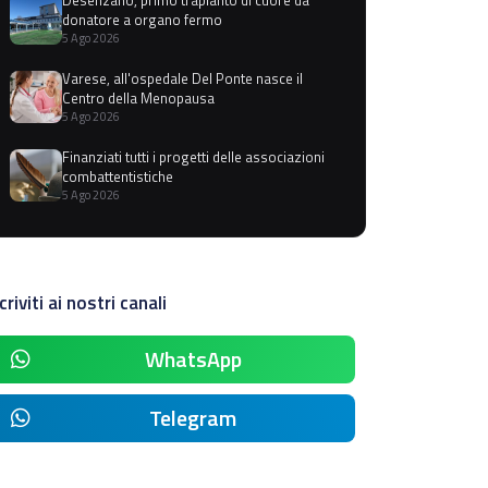
donatore a organo fermo
5 Ago 2026
Varese, all'ospedale Del Ponte nasce il
Centro della Menopausa
5 Ago 2026
Finanziati tutti i progetti delle associazioni
combattentistiche
5 Ago 2026
criviti ai nostri canali
WhatsApp
Telegram