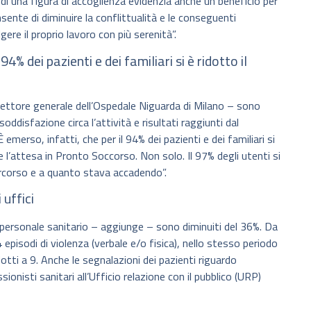
i una figura di accoglienza evidenzia anche un beneficio per
sente di diminuire la conflittualità e le conseguenti
ere il proprio lavoro con più serenità”.
4% dei pazienti e dei familiari si è ridotto il
rettore generale dell’Ospedale Niguarda di Milano – sono
a soddisfazione circa l’attività e risultati raggiunti dal
emerso, infatti, che per il 94% dei pazienti e dei familiari si
te l’attesa in Pronto Soccorso. Non solo. Il 97% degli utenti si
rcorso e a quanto stava accadendo”.
 uffici
l personale sanitario – aggiunge – sono diminuiti del 36%. Da
4 episodi di violenza (verbale e/o fisica), nello stesso periodo
dotti a 9. Anche le segnalazioni dei pazienti riguardo
ionisti sanitari all’Ufficio relazione con il pubblico (URP)