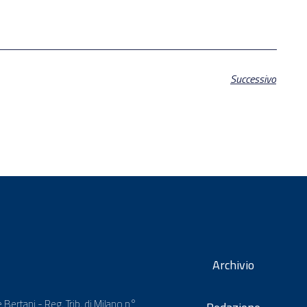
Successivo
Archivio
 Bertani - Reg. Trib. di Milano n°