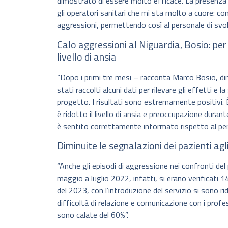
dimostrato di essere molto efficace. La presenza d
gli operatori sanitari che mi sta molto a cuore: con
aggressioni, permettendo così al personale di svolg
Calo aggressioni al Niguardia, Bosio: per 9
livello di ansia
“Dopo i primi tre mesi – racconta Marco Bosio, di
stati raccolti alcuni dati per rilevare gli effetti e l
progetto. I risultati sono estremamente positivi. È 
è ridotto il livello di ansia e preoccupazione duran
è sentito correttamente informato rispetto al pe
Diminuite le segnalazioni dei pazienti agli
“Anche gli episodi di aggressione nei confronti de
maggio a luglio 2022, infatti, si erano verificati 1
del 2023, con l’introduzione del servizio si sono ri
difficoltà di relazione e comunicazione con i profess
sono calate del 60%”.