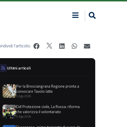
ndividi l'articolo:
Ultimi articoli
Per la Bresciangrana Regione pronta a
convocare Tavolo latte
5 Ago 2026
Ddl Protezione civile, La Russa: riforma
che valorizza il volontariato
5 Ago 2026
Desenzano, primo trapianto di cuore da