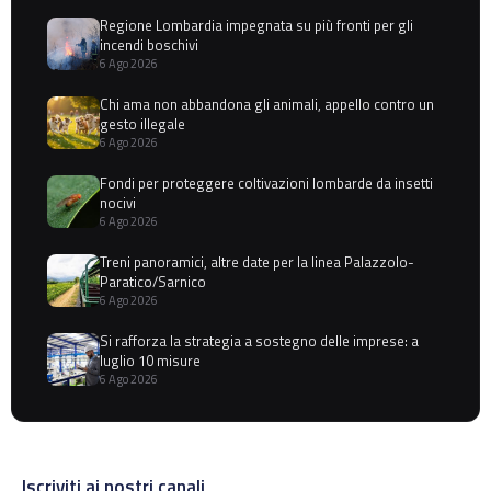
Regione Lombardia impegnata su più fronti per gli
incendi boschivi
6 Ago 2026
Chi ama non abbandona gli animali, appello contro un
gesto illegale
6 Ago 2026
Fondi per proteggere coltivazioni lombarde da insetti
nocivi
6 Ago 2026
Treni panoramici, altre date per la linea Palazzolo-
Paratico/Sarnico
6 Ago 2026
Si rafforza la strategia a sostegno delle imprese: a
luglio 10 misure
6 Ago 2026
Iscriviti ai nostri canali