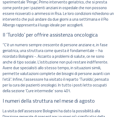
sperimentale ‘Pringe’, Primo intervento geriatrico, che si presta
come ponte per i pazienti anziani in ospedale che non possono
essere ricoverati o ammessi in Rsa. Le loro condizioni richiedono un
intervento che può andare da due giorni a una settimana e il Pio
Albergo rappresenta il luogo ideale per accoglierli.
Il ‘Turoldo’ per offrire assistenza oncologica
“C’è un numero sempre crescente di persone anziane e, in fase
geriatrica, una struttura come questa è fondamentale – ha
ricordato Bolognini -. Accanto a problemi di salute, ce ne sono
anche di tipo sociale. L’istituzione non può restare indifferente.
Avere due specialisti allo stesso tempo, in situazioni simili,
permette valutazioni complete dei bisogni di persone avanti con
l’età”. Infine, l’assessore ha visitato il reparto ‘Turoldo’, pensato
per la cura dei pazienti oncologici. In tutto i posti letto occupati
della sezione ‘Cure intermedie’ sono 401.
I numeri della struttura nel mese di agosto
La visita dell’assessore Bolognini ha dato la possibilità alla
Direzione generale di presentare i numeri più significativi della