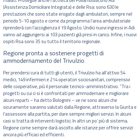
malati. Prosegue anche l’attività del Poliambulatorio Adi
(Assistenza Domiciliare Integrata) e delle Rsa: sono 630 le
prestazioni che sono state erogate dagli ambulatori, sempre nel
periodo 5-10 agosto e come da programma l’area ambulatoriale
riprenderà con l’accoglienza il 19 Agosto. Undici nuovi ingressi in Adi
vanno ad aggiungersi ai 103 pazienti già presi in carico. Infine, i nuovi
ospiti Rsa sono 35 su tutto il territorio regionale.
Regione pronta a sostenere progetti di
ammodernamento del Trivulzio
Per prendersi cura di tutti gli utenti, il Trivulzio ha all’attivo 54
medici, 149 infermieri e 214 operatori sociosanitari, comprensivi
delle cooperative, più il personale tecnico-amministrativo. “Tra i
progetti su cui ci si è confrontati per ammodernare e migliorare
alcuni reparti – ha detto Bolognini – ve ne sono alcuni che
sicuramente saranno valutati dalla Regione, attraverso la Giunta e
l’assessore alla partita, per dare sempre migliori servizi. In alcuni
casi si tratta di interventi logistici. In altri un po’ più di sistema.
Regione come sempre darà ascolto alle istanze per offrire servizi
ancora più efficaci ed efficienti.