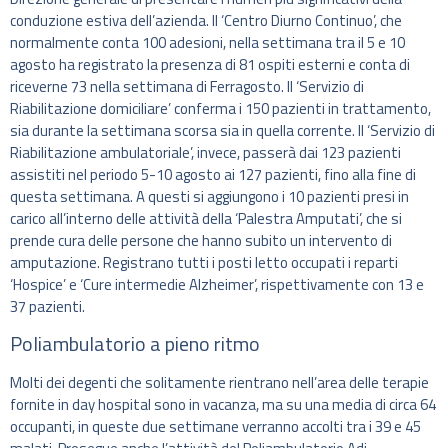
conduzione estiva dell’azienda. Il ‘Centro Diurno Continuo’, che
normalmente conta 100 adesioni, nella settimana tra il 5 e 10
agosto ha registrato la presenza di 81 ospiti esterni e conta di
riceverne 73 nella settimana di Ferragosto. Il ‘Servizio di
Riabilitazione domiciliare’ conferma i 150 pazienti in trattamento,
sia durante la settimana scorsa sia in quella corrente. Il ‘Servizio di
Riabilitazione ambulatoriale’, invece, passerà dai 123 pazienti
assistiti nel periodo 5-10 agosto ai 127 pazienti, fino alla fine di
questa settimana. A questi si aggiungono i 10 pazienti presi in
carico all’interno delle attività della ‘Palestra Amputati’, che si
prende cura delle persone che hanno subito un intervento di
amputazione. Registrano tutti i posti letto occupati i reparti
‘Hospice’ e ‘Cure intermedie Alzheimer’, rispettivamente con 13 e
37 pazienti.
Poliambulatorio a pieno ritmo
Molti dei degenti che solitamente rientrano nell’area delle terapie
fornite in day hospital sono in vacanza, ma su una media di circa 64
occupanti, in queste due settimane verranno accolti tra i 39 e 45