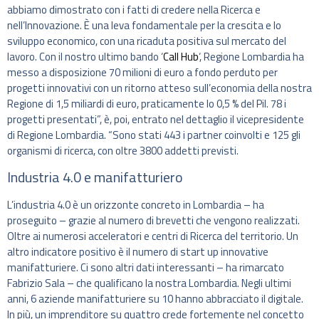
abbiamo dimostrato con i fatti di credere nella Ricerca e
nell’Innovazione. È una leva fondamentale per la crescita e lo
sviluppo economico, con una ricaduta positiva sul mercato del
lavoro. Con il nostro ultimo bando ‘
Call Hub
‘, Regione Lombardia ha
messo a disposizione 70 milioni di euro a fondo perduto per
progetti innovativi con un ritorno atteso sull’economia della nostra
Regione di 1,5 miliardi di euro, praticamente lo 0,5 % del Pil. 78 i
progetti presentati”, è, poi, entrato nel dettaglio il vicepresidente
di Regione Lombardia. “Sono stati 443 i partner coinvolti e 125 gli
organismi di ricerca, con oltre 3800 addetti previsti.
Industria 4.0 e manifatturiero
L’industria 4.0 è un orizzonte concreto in Lombardia – ha
proseguito – grazie al numero di brevetti che vengono realizzati.
Oltre ai numerosi acceleratori e centri di Ricerca del territorio. Un
altro indicatore positivo è il numero di start up innovative
manifatturiere. Ci sono altri dati interessanti – ha rimarcato
Fabrizio Sala – che qualificano la nostra Lombardia. Negli ultimi
anni, 6 aziende manifatturiere su 10 hanno abbracciato il digitale.
In più, un imprenditore su quattro crede fortemente nel concetto