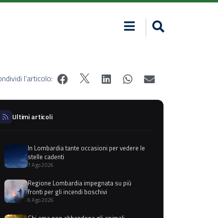
ndividi l'articolo:
Ultimi articoli
In Lombardia tante occasioni per vedere le
stelle cadenti
7 Ago 2026
Regione Lombardia impegnata su più
fronti per gli incendi boschivi
6 Ago 2026
Chi ama non abbandona gli animali,