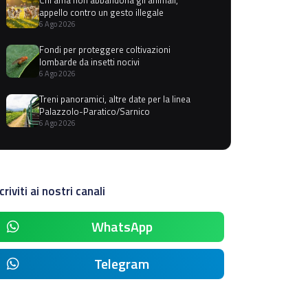
appello contro un gesto illegale
6 Ago 2026
Fondi per proteggere coltivazioni
lombarde da insetti nocivi
6 Ago 2026
Treni panoramici, altre date per la linea
Palazzolo-Paratico/Sarnico
6 Ago 2026
criviti ai nostri canali
WhatsApp
Telegram