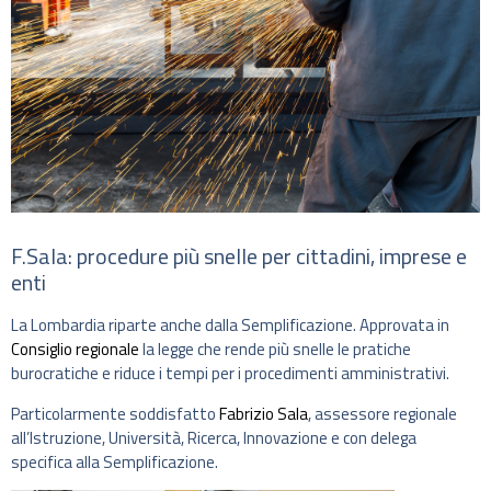
F.Sala: procedure più snelle per cittadini, imprese e
enti
La Lombardia riparte anche dalla Semplificazione. Approvata in
Consiglio regionale
la legge che rende più snelle le pratiche
burocratiche e riduce i tempi per i procedimenti amministrativi.
Particolarmente soddisfatto
Fabrizio Sala
, assessore regionale
all’Istruzione, Università, Ricerca, Innovazione e con delega
specifica alla Semplificazione.