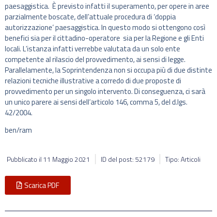
paesaggistica. È previsto infatti il superamento, per opere in aree
parzialmente boscate, dell’attuale procedura di ‘doppia
autorizzazione’ paesaggistica. In questo modo si ottengono così
benefici sia per il cittadino-operatore sia per la Regione e gli Enti
locali. L’istanza infatti verrebbe valutata da un solo ente
competente al rilascio del provvedimento, ai sensi di legge.
Parallelamente, la Soprintendenza non si occupa più di due distinte
relazioni tecniche illustrative a corredo di due proposte di
provvedimento per un singolo intervento. Di conseguenza, ci sarà
un unico parere ai sensi dell’articolo 146, comma 5, del d.lgs.
42/2004.
ben/ram
Pubblicato il
11 Maggio 2021
ID del post: 52179
Tipo: Articoli
Scarica PDF