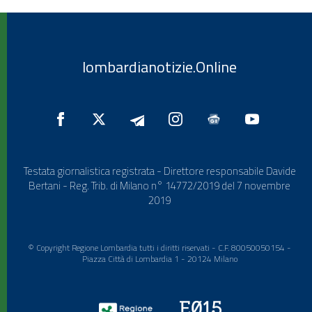
lombardianotizie.Online
Testata giornalistica registrata - Direttore responsabile Davide
Bertani - Reg. Trib. di Milano n° 14772/2019 del 7 novembre
2019
© Copyright Regione Lombardia tutti i diritti riservati - C.F. 80050050154 -
Piazza Città di Lombardia 1 - 20124 Milano