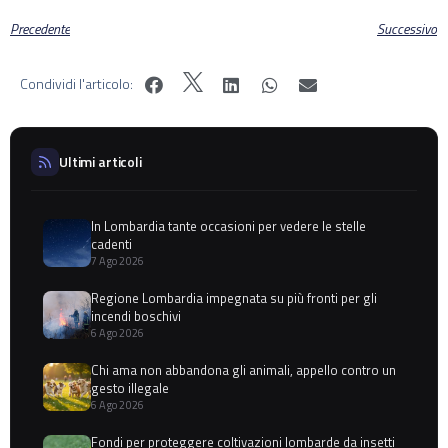
Precedente
Successivo
Condividi l'articolo:
Ultimi articoli
In Lombardia tante occasioni per vedere le stelle
cadenti
7 Ago 2026
Regione Lombardia impegnata su più fronti per gli
incendi boschivi
6 Ago 2026
Chi ama non abbandona gli animali, appello contro un
gesto illegale
6 Ago 2026
Fondi per proteggere coltivazioni lombarde da insetti