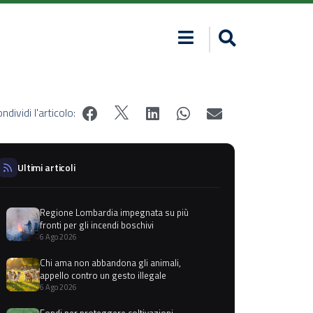
ndividi l'articolo:
Ultimi articoli
Regione Lombardia impegnata su più
fronti per gli incendi boschivi
6 Ago 2026
Chi ama non abbandona gli animali,
appello contro un gesto illegale
6 Ago 2026
Fondi per proteggere coltivazioni