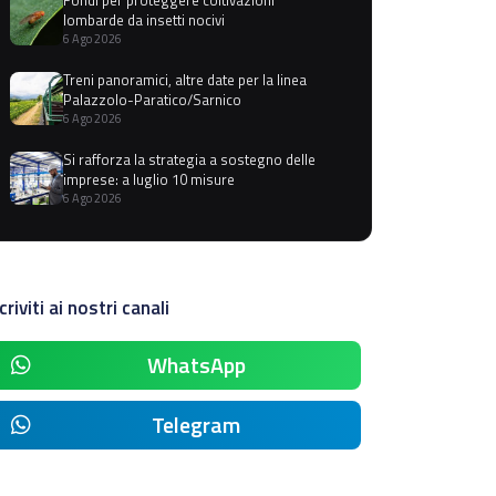
lombarde da insetti nocivi
6 Ago 2026
Treni panoramici, altre date per la linea
Palazzolo-Paratico/Sarnico
6 Ago 2026
Si rafforza la strategia a sostegno delle
imprese: a luglio 10 misure
6 Ago 2026
criviti ai nostri canali
WhatsApp
Telegram