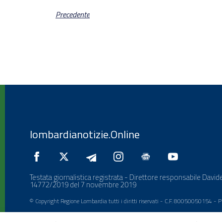
Precedente
lombardianotizie.Online
Testata giornalistica registrata - Direttore responsabile Davide
14772/2019 del 7 novembre 2019
© Copyright Regione Lombardia tutti i diritti riservati - C.F. 80050050154 -