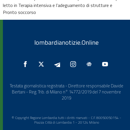
letto in Terapia intensiva e l’adeguamento di strutture e
Pronto soccorso
lombardianotizie.Online
Testata giornalistica registrata - Direttore responsabile Davide
Bertani - Reg. Trib. di Milano n° 14772/2019 del 7 novembre
2019
© Copyright Regione Lombardia tutti i diritti riservati - C.F. 80050050154 -
Piazza Città di Lombardia 1 - 20124 Milano