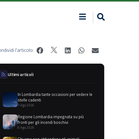
ndividi l'articolo:
Ultimi articoli
In Lombardia tante occasioni per vedere le
stelle cadenti
7 Ago 2026
Regione Lombardia impegnata su più
fronti per gli incendi boschivi
6 Ago 2026
Chi ama non abbandona gli animali,