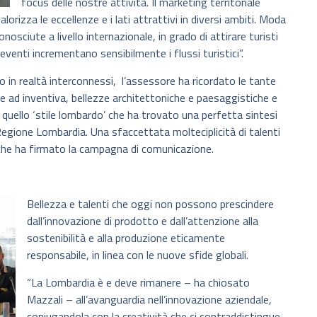
focus delle nostre attività. Il marketing territoriale
orizza le eccellenze e i lati attrattivi in diversi ambiti. Moda
nosciute a livello internazionale, in grado di attirare turisti
eventi incrementano sensibilmente i flussi turistici”.
 in realtà interconnessi, l’assessore ha ricordato le tante
me ad inventiva, bellezze architettoniche e paesaggistiche e
 quello ‘stile lombardo’ che ha trovato una perfetta sintesi
di Regione Lombardia. Una sfaccettata molteciplicità di talenti
 che ha firmato la campagna di comunicazione.
Bellezza e talenti che oggi non possono prescindere
dall’innovazione di prodotto e dall’attenzione alla
sostenibilità e alla produzione eticamente
responsabile, in linea con le nuove sfide globali.
“La Lombardia è e deve rimanere – ha chiosato
Mazzali – all’avanguardia nell’innovazione aziendale,
coniugandola con la creatività che ci contraddistingue,