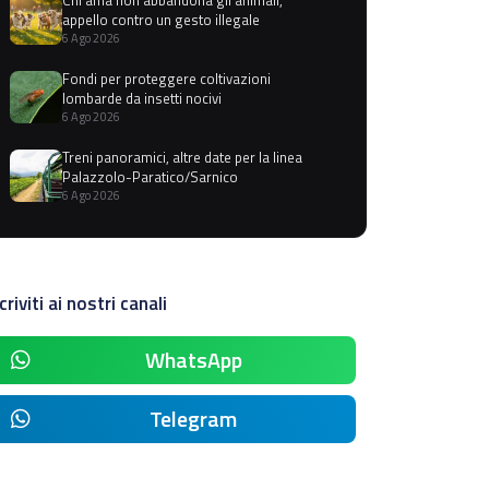
appello contro un gesto illegale
6 Ago 2026
Fondi per proteggere coltivazioni
lombarde da insetti nocivi
6 Ago 2026
Treni panoramici, altre date per la linea
Palazzolo-Paratico/Sarnico
6 Ago 2026
criviti ai nostri canali
WhatsApp
Telegram