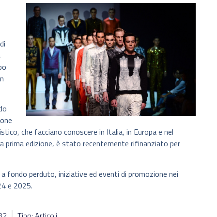
di
a
po
in
ndo
ione
stico, che facciano conoscere in Italia, in Europa e nel
la prima edizione, è stato recentemente rifinanziato per
 a fondo perduto, iniziative ed eventi di promozione nei
24 e 2025.
482
Tipo: Articoli