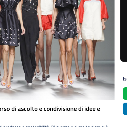
Is
so di ascolto e condivisione di idee e