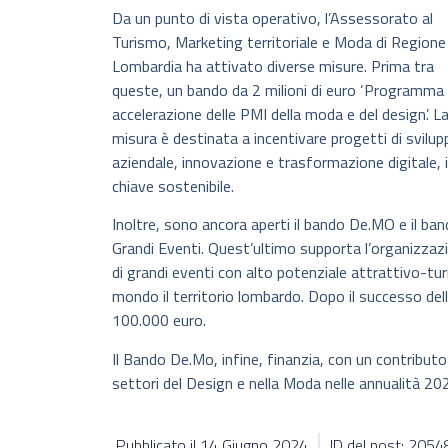
Da un punto di vista operativo, l’Assessorato al
Turismo, Marketing territoriale e Moda di Regione
Lombardia ha attivato diverse misure. Prima tra
queste, un bando da 2 milioni di euro ‘Programma 
accelerazione delle PMI della moda e del design’. L
misura è destinata a incentivare progetti di svilup
aziendale, innovazione e trasformazione digitale, 
chiave sostenibile.
Inoltre, sono ancora aperti il bando De.MO e il ba
Grandi Eventi. Quest’ultimo supporta l’organizzaz
di grandi eventi con alto potenziale attrattivo-turi
mondo il territorio lombardo. Dopo il successo del
100.000 euro.
Il Bando De.Mo, infine, finanzia, con un contributo
settori del Design e nella Moda nelle annualità 20
Pubblicato il
14 Giugno 2024
ID del post: 205