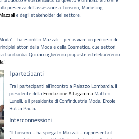
 prodotto e sostenibilità. Di questo e di molto altro si è
 alla presenza dell’assessore a Turismo, Marketing
Mazzali
e degli stakeholder del settore.
 Moda’ – ha esordito Mazzali – per avviare un percorso di
rinciplai attori della Moda e della Cosmetica, due settori
ostra Lombardia. Qui raccoglieremo proposte ed eleboreremo
da
“.
I partecipanti
Tra i partecipanti all’incontro a Palazzo Lombardia: il
presidente della
Fondazione Altagamma
Matteo
Lunelli, e il presidente di Confindustria Moda, Ercole
Botta Paola.
Interconnessioni
“Il turismo – ha spiegato Mazzali – rappresenta il