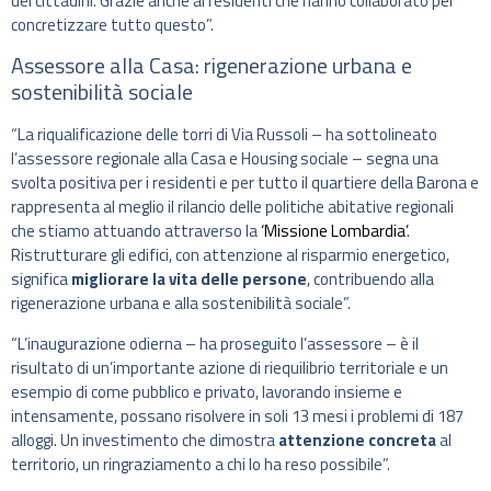
dei cittadini. Grazie anche ai residenti che hanno collaborato per
concretizzare tutto questo”.
Assessore alla Casa: rigenerazione urbana e
sostenibilità sociale
“La riqualificazione delle torri di Via Russoli – ha sottolineato
l’assessore regionale alla Casa e Housing sociale – segna una
svolta positiva per i residenti e per tutto il quartiere della Barona e
rappresenta al meglio il rilancio delle politiche abitative regionali
che stiamo attuando attraverso la
‘Missione Lombardia’
.
Ristrutturare gli edifici, con attenzione al risparmio energetico,
significa
migliorare la vita delle persone
, contribuendo alla
rigenerazione urbana e alla sostenibilità sociale”.
“L’inaugurazione odierna – ha proseguito l’assessore – è il
risultato di un’importante azione di riequilibrio territoriale e un
esempio di come pubblico e privato, lavorando insieme e
intensamente, possano risolvere in soli 13 mesi i problemi di 187
alloggi. Un investimento che dimostra
attenzione concreta
al
territorio, un ringraziamento a chi lo ha reso possibile”.