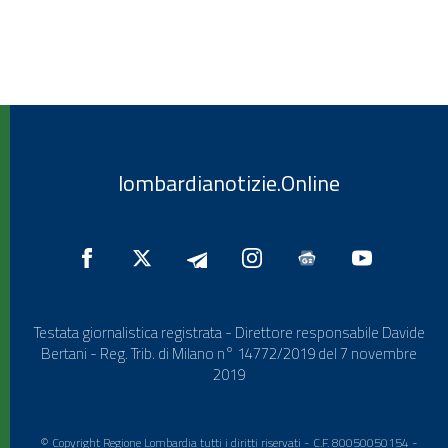
lombardianotizie.Online
Testata giornalistica registrata - Direttore responsabile Davide
Bertani - Reg. Trib. di Milano n° 14772/2019 del 7 novembre
2019
© Copyright Regione Lombardia tutti i diritti riservati - C.F. 80050050154 -