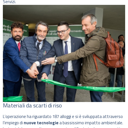
Servizi.
Materiali da scarti di riso
L’operazione ha riguardato 187 alloggi e si è sviluppata attraverso
l’impiego di
nuove tecnologie
a bassissimo impatto ambientale.