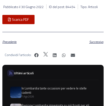
Pubblicato il
30 Giugno 2022
ID del post: 84454
Tipo: Articoli
Scarica PDF
Precedente
Successivo
Condividi l'articolo:
Ultimi articoli
In Lombardia tante occasioni per vedere le stelle
cadenti
7 Ago 2026
Regione Lombardia impegnata su più fronti per gli