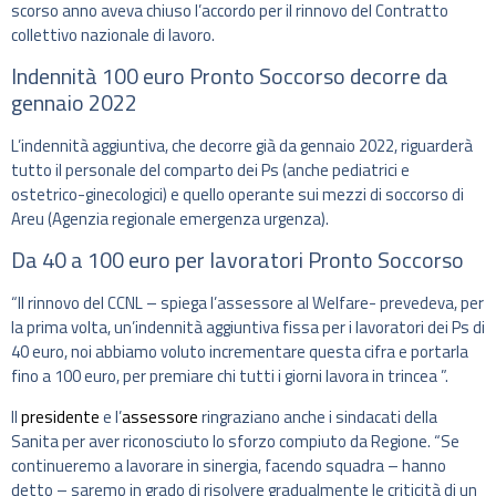
scorso anno aveva chiuso l’accordo per il rinnovo del Contratto
collettivo nazionale di lavoro.
Indennità 100 euro Pronto Soccorso decorre da
gennaio 2022
L’indennità aggiuntiva, che decorre già da gennaio 2022, riguarderà
tutto il personale del comparto dei Ps (anche pediatrici e
ostetrico-ginecologici) e quello operante sui mezzi di soccorso di
Areu (Agenzia regionale emergenza urgenza).
Da 40 a 100 euro per lavoratori Pronto Soccorso
“Il rinnovo del CCNL – spiega l’assessore al Welfare- prevedeva, per
la prima volta, un’indennità aggiuntiva fissa per i lavoratori dei Ps di
40 euro, noi abbiamo voluto incrementare questa cifra e portarla
fino a 100 euro, per premiare chi tutti i giorni lavora in trincea ”.
Il
presidente
e l’
assessore
ringraziano anche i sindacati della
Sanita per aver riconosciuto lo sforzo compiuto da Regione. “Se
continueremo a lavorare in sinergia, facendo squadra – hanno
detto – saremo in grado di risolvere gradualmente le criticità di un