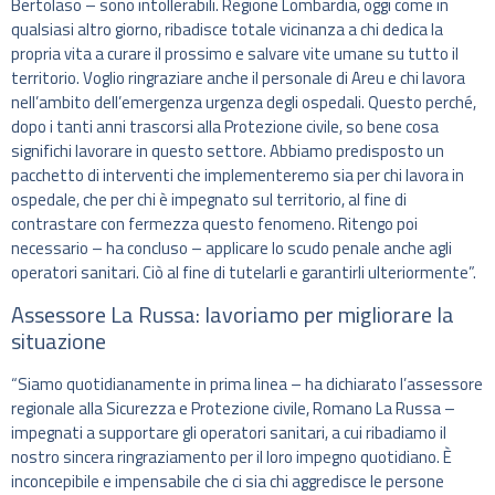
Bertolaso – sono intollerabili. Regione Lombardia, oggi come in
qualsiasi altro giorno, ribadisce totale vicinanza a chi dedica la
propria vita a curare il prossimo e salvare vite umane su tutto il
territorio. Voglio ringraziare anche il personale di Areu e chi lavora
nell’ambito dell’emergenza urgenza degli ospedali. Questo perché,
dopo i tanti anni trascorsi alla Protezione civile, so bene cosa
significhi lavorare in questo settore. Abbiamo predisposto un
pacchetto di interventi che implementeremo sia per chi lavora in
ospedale, che per chi è impegnato sul territorio, al fine di
contrastare con fermezza questo fenomeno. Ritengo poi
necessario – ha concluso – applicare lo scudo penale anche agli
operatori sanitari. Ciò al fine di tutelarli e garantirli ulteriormente”.
Assessore La Russa: lavoriamo per migliorare la
situazione
“Siamo quotidianamente in prima linea – ha dichiarato l’assessore
regionale alla Sicurezza e Protezione civile, Romano La Russa –
impegnati a supportare gli operatori sanitari, a cui ribadiamo il
nostro sincera ringraziamento per il loro impegno quotidiano. È
inconcepibile e impensabile che ci sia chi aggredisce le persone