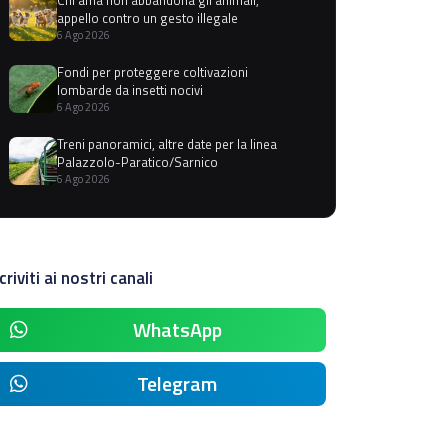
appello contro un gesto illegale
6 Ago 2026
Fondi per proteggere coltivazioni
lombarde da insetti nocivi
6 Ago 2026
Treni panoramici, altre date per la linea
Palazzolo-Paratico/Sarnico
6 Ago 2026
criviti ai nostri canali
WhatsApp
Telegram