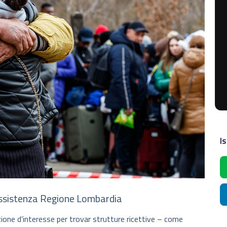
Is
 assistenza Regione Lombardia
one d’interesse per trovar strutture ricettive – come