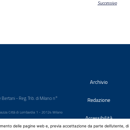
Successivo
Archivio
 Bertani - Reg. Trib. di Milano n°
Redazione
 Piazza Città di Lombardia 1 - 20124 Milano
Accessibilità
mento delle pagine web e, previa accettazione da parte dell’utente, di 