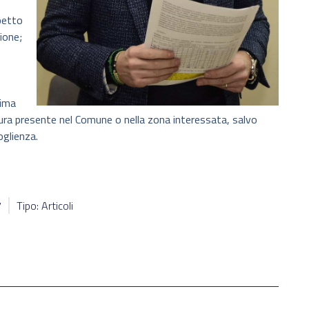
spetto
ione;
rima
tura presente nel Comune o nella zona interessata, salvo
oglienza.
7
Tipo: Articoli