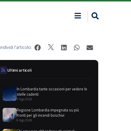
ndividi l'articolo:
Ultimi articoli
In Lombardia tante occasioni per vedere le
stelle cadenti
7 Ago 2026
Regione Lombardia impegnata su più
fronti per gli incendi boschivi
6 Ago 2026
Chi ama non abbandona gli animali,