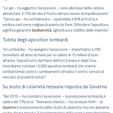
“Le api – ha aggiunto l’assessore – sono alla base della catena
alimentare. Il 75% del cibo è frutto del loro lavoro di impollinazione”.
“Senza api – ha sottolineato – sparirebbe il 60% di frutta e
verdura così come migliaia di piante da fiore. Difendere l’apicoltura
significa garantire
biodiversità
, agricoltura e reddito delle imprese”.
Tutela degli apicoltori lombardi
“In Lombardia – ha spiegato l’assessore – importiamo 4.700
tonnellate all’anno di miele per un valore di 15 milioni di euro
all’anno. Soprattutto dai Paesi dell’Est Europa e dalla Cina.
Intendiamo tutelare i 6.000 apicoltori lombardi che stanno
combattendo contro i cambiamenti climatici e contro i prezzi di
mercato di prodotti esteri”.
Su stato di calamità nessuna risposta da Governo
“Nel 2019 – ha ricordato l’assessore – la produzione lombarda è
calata del 75% circa”. “Avevamo chiesto – ha concluso Rolfi – al
Governo
il riconoscimento dello stato di calamità, ma non abbiamo
avuto alcuna riposta. A testimonianza della scarsa considerazione