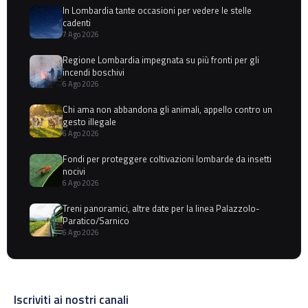
In Lombardia tante occasioni per vedere le stelle
cadenti
7 Ago 2026
Regione Lombardia impegnata su più fronti per gli
incendi boschivi
6 Ago 2026
Chi ama non abbandona gli animali, appello contro un
gesto illegale
6 Ago 2026
Fondi per proteggere coltivazioni lombarde da insetti
nocivi
6 Ago 2026
Treni panoramici, altre date per la linea Palazzolo-
Paratico/Sarnico
6 Ago 2026
Iscriviti ai nostri canali