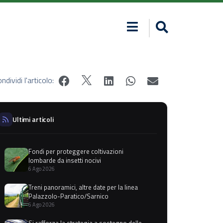
ndividi l'articolo:
Ultimi articoli
Fondi per proteggere coltivazioni
lombarde da insetti nocivi
6 Ago 2026
Treni panoramici, altre date per la linea
Palazzolo-Paratico/Sarnico
6 Ago 2026
Si rafforza la strategia a sostegno delle