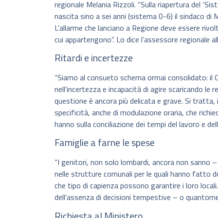
regionale Melania Rizzoli. “Sulla riapertura del ‘Sis
nascita sino a sei anni (sistema 0-6) il sindaco di
L’allarme che lanciano a Regione deve essere rivo
cui appartengono”. Lo dice l’assessore regionale a
Ritardi e incertezze
“Siamo al consueto schema ormai consolidato: il 
nell’incertezza e incapacità di agire scaricando le re
questione è ancora più delicata e grave. Si tratta, 
specificità, anche di modulazione oraria, che richi
hanno sulla conciliazione dei tempi del lavoro e dell
Famiglie a farne le spese
“I genitori, non solo lombardi, ancora non sanno 
nelle strutture comunali per le quali hanno fatt
che tipo di capienza possono garantire i loro local
dell’assenza di decisioni tempestive – o quantomen
Richiesta al Ministero