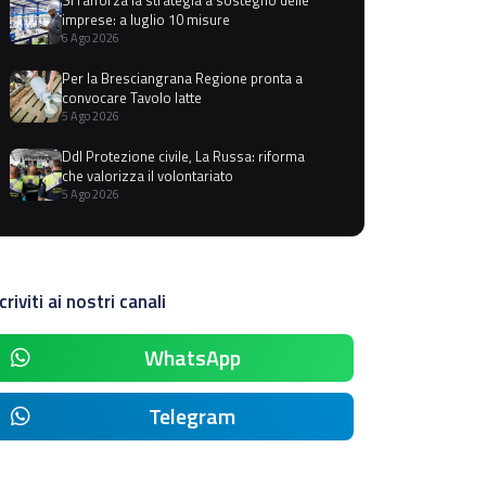
imprese: a luglio 10 misure
6 Ago 2026
Per la Bresciangrana Regione pronta a
convocare Tavolo latte
5 Ago 2026
Ddl Protezione civile, La Russa: riforma
che valorizza il volontariato
5 Ago 2026
criviti ai nostri canali
WhatsApp
Telegram