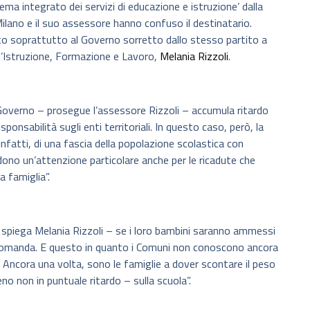
tema integrato dei servizi di educazione e istruzione’ dalla
 Milano e il suo assessore hanno confuso il destinatario.
lto soprattutto al Governo sorretto dallo stesso partito a
ll’Istruzione, Formazione e Lavoro,
Melania Rizzoli
.
Governo – prosegue l’assessore Rizzoli – accumula ritardo
sponsabilità sugli enti territoriali. In questo caso, però, la
infatti, di una fascia della popolazione scolastica con
edono un’attenzione particolare anche per le ricadute che
a famiglia”.
– spiega Melania Rizzoli – se i loro bambini saranno ammessi
o domanda. E questo in quanto i Comuni non conoscono ancora
i. Ancora una volta, sono le famiglie a dover scontare il peso
o non in puntuale ritardo – sulla scuola”.