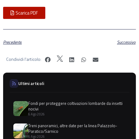
Scarica PDF
Precedente
Successivo
Condividi l'articolo:
Ultimi articoli
Fondi per proteggere coltivazioni lombarde da insetti
nocivi
6 Ago 2026
Treni panoramici, altre date per la linea Palazzolo-
Paratico/Sarnico
6 Ago 2026