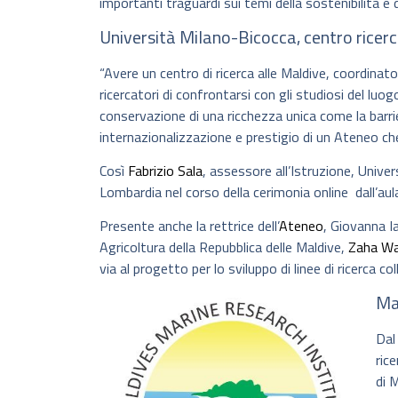
importanti traguardi sui temi della sostenibilità e 
Università Milano-Bicocca, centro ricerc
“Avere un centro di ricerca alle Maldive, coordina
ricercatori di confrontarsi con gli studiosi del luo
conservazione di una ricchezza unica come la barrie
internazionalizzazione e prestigio di un Ateneo che 
Così
Fabrizio Sala
, assessore all’Istruzione, Unive
Lombardia nel corso della cerimonia online dall’a
Presente anche la rettrice dell’
Ateneo
, Giovanna I
Agricoltura della Repubblica delle Maldive,
Zaha W
via al progetto per lo sviluppo di linee di ricerca co
Ma
Dal
ric
di 