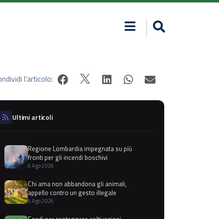
ndividi l'articolo:
Ultimi articoli
Regione Lombardia impegnata su più
fronti per gli incendi boschivi
6 Ago 2026
Chi ama non abbandona gli animali,
appello contro un gesto illegale
6 Ago 2026
Fondi per proteggere coltivazioni