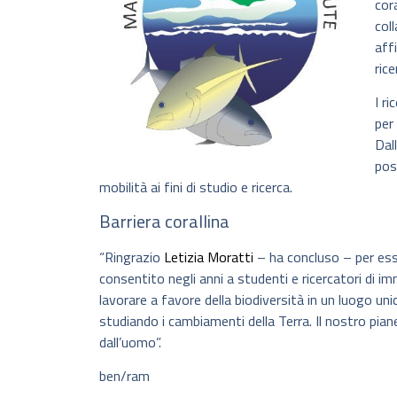
cora
col
aff
rice
I r
per
Dal
pos
mobilità ai fini di studio e ricerca.
Barriera corallina
“Ringrazio
Letizia Moratti
– ha concluso – per ess
consentito negli anni a studenti e ricercatori di i
lavorare a favore della biodiversità in un luogo un
studiando i cambiamenti della Terra. Il nostro pia
dall’uomo”.
ben/ram