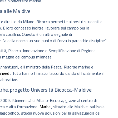
della biodiversità marina.
a alle Maldive
to e diretto da Milano-Bicocca permette ai nostri studenti e
go. È loro concesso inoltre lavorare sul campo per la
ra corallina. Questo è un altro segnale di
fa della ricerca un suo punto di forza in parecchie discipline”.
rsità, Ricerca, Innovazione e Semplificazione di Regione
ula magna del campus milanese.
annantuoni, e il ministro della Pesca, Risorse marine e
aheed
. Tutti hanno firmato l’accordo dando ufficialmente il
llaborative.
rhe, progetto Università Bicocca-Maldive
 2009, l’Università di Milano-Bicocca, grazie al centro di
erca e alta formazione ‘
Marhe
‘, situato alle Maldive, sull’isola
Magoodhoo, studia nuove soluzioni per la salvaguardia dei