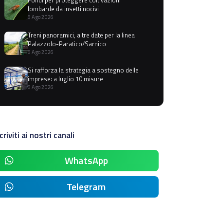
lombarde da insetti nocivi
6 Ago 2026
Treni panoramici, altre date per la linea
Palazzolo-Paratico/Sarnico
6 Ago 2026
Si rafforza la strategia a sostegno delle
imprese: a luglio 10 misure
6 Ago 2026
criviti ai nostri canali
WhatsApp
Telegram