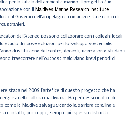
lli e per la tutela dell’ambiente marino. Il progetto è in
laborazione con il
Maldives Marine Research Institute
iliato al Governo dell’arcipelago e con università e centri di
rca stranieri.
icercatori dell’Ateneo possono collaborare con i colleghi locali
 lo studio di nuove soluzioni per lo sviluppo sostenibile.
l’anno di istituzione del centro, docenti, ricercatori e studenti
sono trascorrere nell’outpost maldiviano brevi periodi di
ere stata nel 2009 l’artefice di questo progetto che ha
mmergersi nella cultura maldiviana. Ha permesso inoltre di
ico come le Maldive salvaguardando la barriera corallina e
neta è infatti, purtroppo, sempre più spesso distrutto