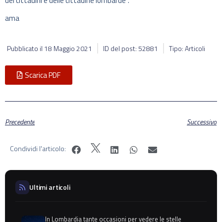
dei cittadini e delle cittadine lombarde”.
ama
Pubblicato il
18 Maggio 2021
ID del post: 52881
Tipo: Articoli
Scarica PDF
Precedente
Successivo
Condividi l'articolo:
Ultimi articoli
In Lombardia tante occasioni per vedere le stelle