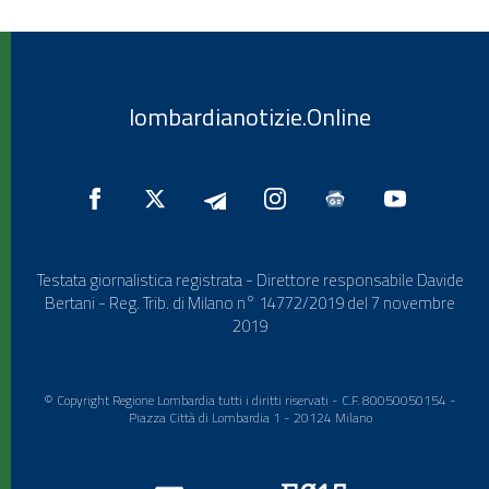
lombardianotizie.Online
Testata giornalistica registrata - Direttore responsabile Davide
Bertani - Reg. Trib. di Milano n° 14772/2019 del 7 novembre
2019
© Copyright Regione Lombardia tutti i diritti riservati - C.F. 80050050154 -
Piazza Città di Lombardia 1 - 20124 Milano