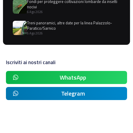
Fondi per proteggere coltivazioni lombarde da insetti
nocivi
6 Ago 2026
Treni panoramici, altre date per la linea Palazzolo-
Paratico/Sarnico
6 Ago 2026
Iscriviti ai nostri canali
WhatsApp
Telegram